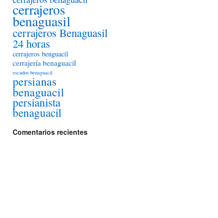
cerrajeros
benaguasil
cerrajeros Benaguasil
24 horas
cerrajeros benguacil
cerrajería benaguacil
escudos benaguacil
persianas
benaguacil
persianista
benaguacil
Comentarios recientes