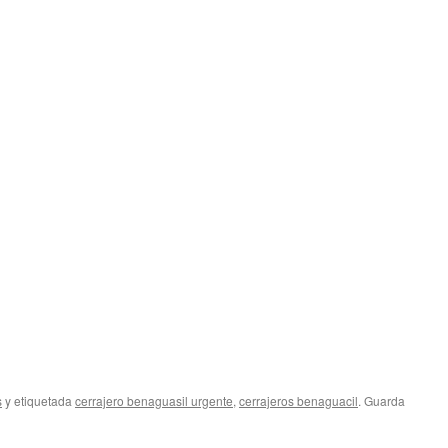
s
y etiquetada
cerrajero benaguasil urgente
,
cerrajeros benaguacil
. Guarda