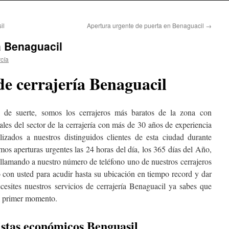
il
Apertura urgente de puerta en Benaguacil
→
a Benaguacil
cía
de cerrajería Benaguacil
á de suerte, somos los cerrajeros más baratos de la zona con
les del sector de la cerrajería con más de 30 años de experiencia
lizados a nuestros distinguidos clientes de esta ciudad durante
mos aperturas urgentes las 24 horas del día, los 365 días del Año,
 llamando a nuestro número de teléfono uno de nuestros cerrajeros
o con usted para acudir hasta su ubicación en tiempo record y dar
esites nuestros servicios de cerrajería Benaguacil ya sabes que
l primer momento.
istas económicos Benguasil