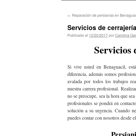
al
←
Reparación de persianas en Benaguas
contenido
Servicios de cerrajerí
Publicado el
12/20/2017
por
Carolina Gar
Servicios 
Si vive usted en Benaguacil, est
diferencia, además somos profesiona
avalada por todos los trabajos rea
nuestra carrera profesional. Realiza
no se preocupe, sea la hora que sea
profesionales se pondrá en contact
solución a su urgencia. Cuando nec
puedes contar con nosotros desde e
Persian