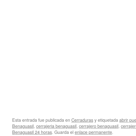
Esta entrada fue publicada en
Cerraduras
y etiquetada
abrir pu
Benaguasil
,
cerrajeria benaguasil
,
cerrajero benaguasil
,
cerraje
Benaguasil 24 horas
. Guarda el
enlace permanente
.