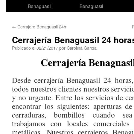
al
Benaguasil
Benaguasil
contenido
←
Cerrajero Benaguasil 24h
Cerrajería Benaguasil 24 hora
Publicado el
02/21/2017
por
Carolina García
Cerrajería Benaguasi
Desde cerrajería Benaguasil 24 horas
todos nuestros clientes nuestros servici
y no urgente. Entre los servicios de ce
encontrar los siguientes: aperturas d
cerraduras, bombillos cuando sea
trabajamos con locales comerciales 
metálicas. Nuestros cerrajeros Benag