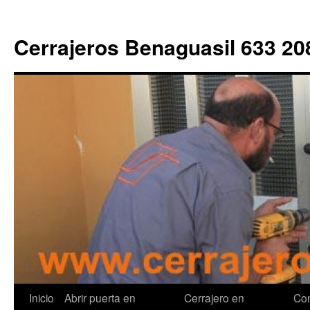
Cerrajeros Benaguasil 633 20
Saltar
Inicio
Abrir puerta en
Cerrajero en
Con