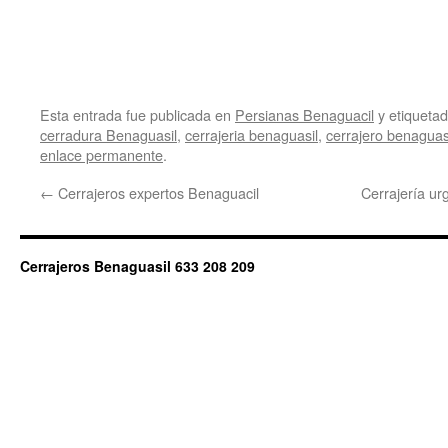
Esta entrada fue publicada en
Persianas Benaguacil
y etiqueta
cerradura Benaguasil
,
cerrajeria benaguasil
,
cerrajero benaguas
enlace permanente
.
←
Cerrajeros expertos Benaguacil
Cerrajería u
Cerrajeros Benaguasil 633 208 209