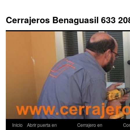
Cerrajeros Benaguasil 633 20
Saltar
Inicio
Abrir puerta en
Cerrajero en
Con