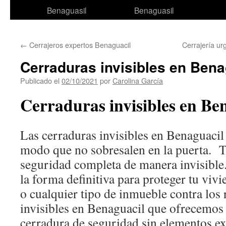
al
Benaguasil
Benaguasil
contenido
←
Cerrajeros expertos Benaguacil
Cerrajería u
Cerraduras invisibles en Bena
Publicado el
02/10/2021
por
Carolina García
Cerraduras invisibles en Be
Las cerraduras invisibles en Benaguacil 
modo que no sobresalen en la puerta. T
seguridad completa de manera invisible.
la forma definitiva para proteger tu viv
o cualquier tipo de inmueble contra los
invisibles en Benaguacil que ofrecemos
cerradura de seguridad sin elementos ex